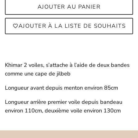
AJOUTER AU PANIER
AJOUTER À LA LISTE DE SOUHAITS
Connexion requise
Khimar 2 voiles, s’attache à l’aide de deux bandes
comme une cape de jilbeb
Connectez-vous à votre compte pour
ajouter des produits à votre liste de
Longueur avant depuis menton environ 85cm
souhaits et afficher vos articles
Longueur arrière premier voile depuis bandeau
précédemment enregistrés.
environ 110cm, deuxième voile environ 130cm
Se connecter