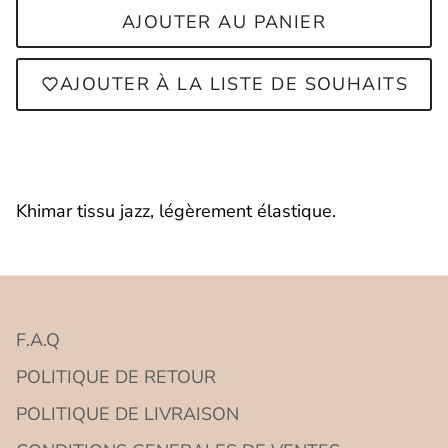
AJOUTER AU PANIER
AJOUTER À LA LISTE DE SOUHAITS
Connexion requise
Connectez-vous à votre compte pour
ajouter des produits à votre liste de
Khimar tissu jazz, légèrement élastique.
souhaits et afficher vos articles
précédemment enregistrés.
Se connecter
F.A.Q
POLITIQUE DE RETOUR
POLITIQUE DE LIVRAISON