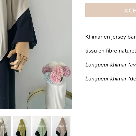
AC
Khimar en jersey 
tissu en fibre naturel
Longueur khimar (av
Longueur khimar (d
Connexion requise
Connectez-vous à votre compte pour ajouter des
produits à votre liste de souhaits et afficher vos articles
précédemment enregistrés.
Se connecter