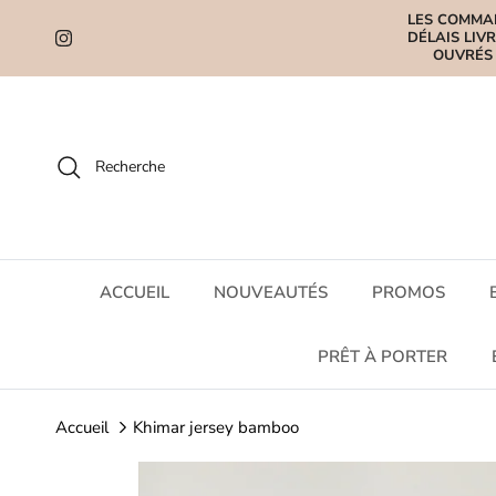
Aller au contenu
LES COMMAN
DÉLAIS LIV
Instagram
OUVRÉS 
Recherche
ACCUEIL
NOUVEAUTÉS
PROMOS
PRÊT À PORTER
Accueil
Khimar jersey bamboo