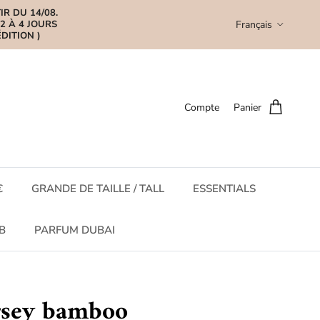
R DU 14/08.
Langue
Français
2 À 4 JOURS
DITION )
Compte
Panier
€
GRANDE DE TAILLE / TALL
ESSENTIALS
EB
PARFUM DUBAI
rsey bamboo