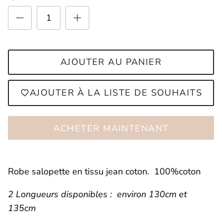
AJOUTER AU PANIER
AJOUTER À LA LISTE DE SOUHAITS
ACHETER MAINTENANT
Connexion requise
Robe salopette en tissu jean coton. 100%coton
Connectez-vous à votre compte pour
ajouter des produits à votre liste de
2 Longueurs disponibles : environ 130cm et
souhaits et afficher vos articles
135cm
précédemment enregistrés.